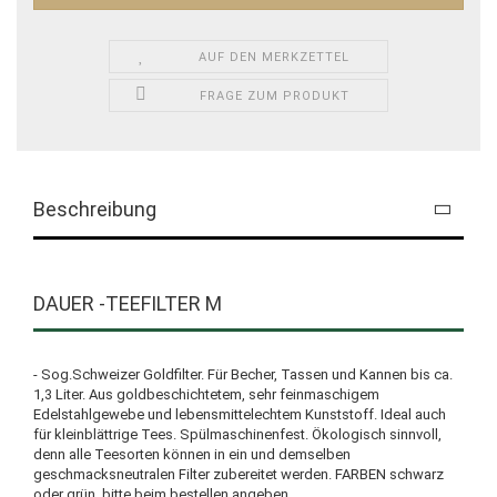
AUF DEN MERKZETTEL
FRAGE ZUM PRODUKT
Beschreibung
DAUER -TEEFILTER M
- Sog.Schweizer Goldfilter. Für Becher, Tassen und Kannen bis ca.
1,3 Liter. Aus goldbeschichtetem, sehr feinmaschigem
Edelstahlgewebe und lebensmittelechtem Kunststoff. Ideal auch
für kleinblättrige Tees. Spülmaschinenfest. Ökologisch sinnvoll,
denn alle Teesorten können in ein und demselben
geschmacksneutralen Filter zubereitet werden. FARBEN schwarz
oder grün, bitte beim bestellen angeben.