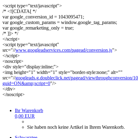
<script type="text/javascript">
/* <![CDATA[ */
var google_conversion_id = 1043095471;
var google_custom_params = window.google_tag_params;
var google_remarketing_only = true;
/* ]]> */
</script>
<script type="text/javascript"
src="//
www.googleadservices.com/pagead/conversion.js
">
</script>
<noscript>
<div style="display:inline;">
<img height="1" width="1" style="border-style:none;" alt=""
src="//
googleads.g.doubleclick.net/pagead/viewthroughconversion/1
guid=ON&amp;script=0
"/>
</div>
</noscript>
Ihr Warenkorb
0,00 EUR
Sie haben noch keine Artikel in Ihrem Warenkorb.
Schwarztee