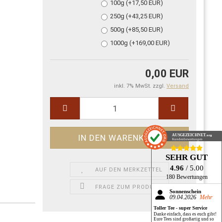
100g (+17,50 EUR)
250g (+43,25 EUR)
500g (+85,50 EUR)
1000g (+169,00 EUR)
0,00 EUR
inkl. 7% MwSt. zzgl.
Versand
AUSGEZEICHNET
.org
Kundenbewertungen
SEHR GUT
4.96
/ 5.00
AUF DEN MERKZETTEL
180 Bewertungen
FRAGE ZUM PRODUKT
Sonnenschein
09.04.2026
Mehr
Toller Tee - super Service
Danke einfach, dass es euch gibt!
Eure Tees sind großartig und so