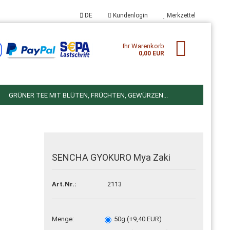
DE
Kundenlogin
Merkzettel
wählen
Ihr Warenkorb
0,00 EUR
/javascript">
rsion_id = 1043095471;
GRÜNER TEE MIT BLÜTEN, FRÜCHTEN, GEWÜRZEN...
om_params = window.google_tag_params;
eting_only = true;
N
EINZELNE KRÄUTER
KÖSTLICHKEITEN ZUM TEE
/javascript"
eadservices.com/pagead/conversion.js
">
SENCHA GYOKURO Mya Zaki
Konto erstellen
Passwort vergessen?
:inline;">
Art.Nr.:
2113
dth="1" style="border-style:none;" alt=""
.g.doubleclick.net/pagead/viewthroughconversion/1043095471/?
ipt=0
"/>
Menge:
50g (+9,40 EUR)