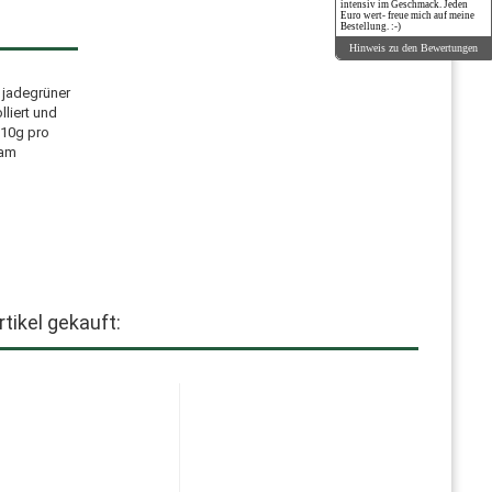
intensiv im Geschmack. Jeden
Euro wert- freue mich auf meine
Bestellung. :-)
Hinweis zu den Bewertungen
 jadegrüner
liert und
 10g pro
sam
tikel gekauft: