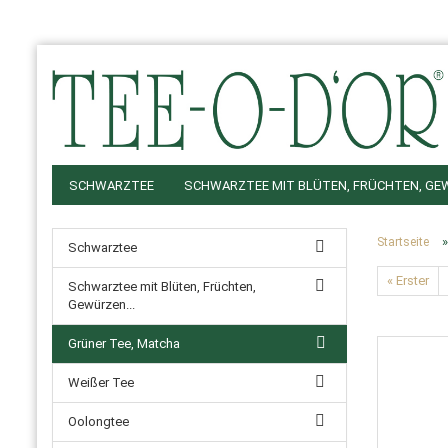
SCHWARZTEE
SCHWARZTEE MIT BLÜTEN, FRÜCHTEN, GEW
GRÜNER ODER OOLONGTEE MIT SCHWARZTEE
KOFFEINFRE
Startseite
Schwarztee
TEEKANNEN, GESCHIRR, FILTER...
TEEDOSEN
« Erster
Schwarztee mit Blüten, Früchten,
Gewürzen...
Grüner Tee, Matcha
Weißer Tee
Oolongtee