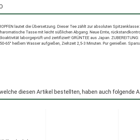
O
PFEN lautet die Übersetzung. Dieser Tee zählt zur absoluten Spitzenklasse:
haromatische Tasse mit leicht süßlichen Abgang. Neue Ernte, rückstandkontrol
dioaktivität laborgeprüft und zertifiziert! GRÜNTEE aus Japan. ZUBEREITUNG:
r 50-65° heißem Wasser aufgießen, Ziehzeit 2,5-3 Minuten. Pur genießen. Spar
welche diesen Artikel bestellten, haben auch folgende Ar