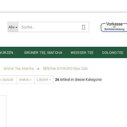
Sprache aus
Alle
<script type="text
/* <![CDATA[ */
var google_conve
ÜRZEN...
GRÜNER TEE, MATCHA
WEISSER TEE
OOLONGTEE
var google_cust
var google_remark
IER TEE
ROOIBOSTEE
FRÜCHTETEE
KRÄUTERTEEMISCHUNGE
/* ]]> */
»
»
Grüner Tee, Matcha
SENCHA GYOKURO Mya Zaki
</script>
<script type="text
« zurück
weiter »
Letzter »
24
Artikel in dieser Kategorie
src="//
www.googl
</script>
<noscript>
<div style="display
<img height="1" wi
src="//
googleads
guid=ON&amp;scr
</div>
</noscript>